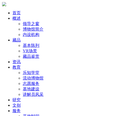
首页
概述
领导之窗
博物馆简介
内设机构
藏品
基本陈列
VR场景
藏品鉴赏
资讯
教育
乐知学堂
流动博物馆
志愿服务
基地建设
讲解员风采
研究
文创
服务